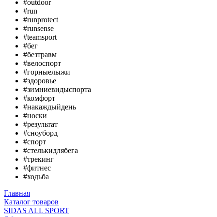
#outdoor
#run
#runprotect
#runsense
#teamsport
#бег
#безтравм
#велоспорт
#горныелыжи
#здоровье
#зимниевидыспорта
#комфорт
#накаждыйдень
#носки
#результат
#сноуборд
#спорт
#стелькидлябега
#трекинг
#фитнес
#ходьба
Главная
Каталог товаров
SIDAS ALL SPORT