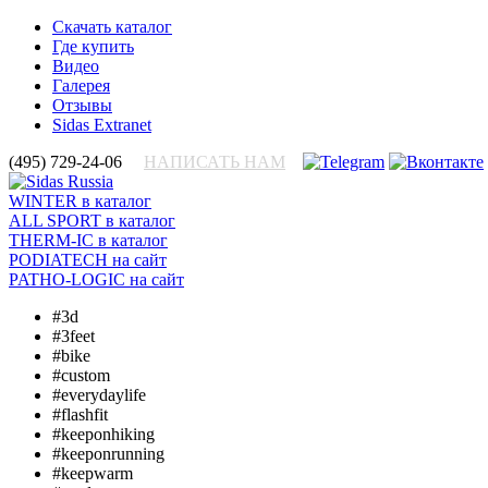
Скачать каталог
Где купить
Видео
Галерея
Отзывы
Sidas Extranet
(495) 729-24-06
НАПИСАТЬ НАМ
WINTER
в каталог
ALL SPORT
в каталог
THERM-IC
в каталог
PODIATECH
на сайт
PATHO-LOGIC
на сайт
#3d
#3feet
#bike
#custom
#everydaylife
#flashfit
#keeponhiking
#keeponrunning
#keepwarm