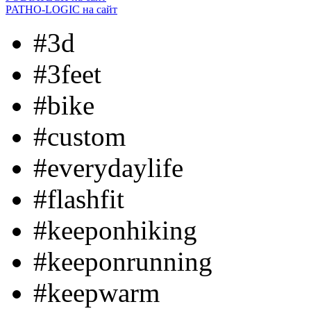
PATHO-LOGIC
на сайт
#3d
#3feet
#bike
#custom
#everydaylife
#flashfit
#keeponhiking
#keeponrunning
#keepwarm