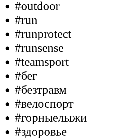
#outdoor
#run
#runprotect
#runsense
#teamsport
#бег
#безтравм
#велоспорт
#горныелыжи
#здоровье