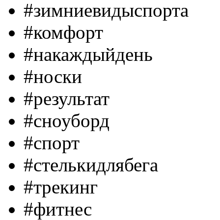
#зимниевидыспорта
#комфорт
#накаждыйдень
#носки
#результат
#сноуборд
#спорт
#стелькидлябега
#трекинг
#фитнес