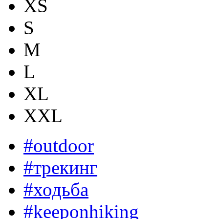
XS
S
M
L
XL
XXL
#outdoor
#трекинг
#ходьба
#keeponhiking