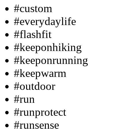
#custom
#everydaylife
#flashfit
#keeponhiking
#keeponrunning
#keepwarm
#outdoor
#run
#runprotect
#runsense