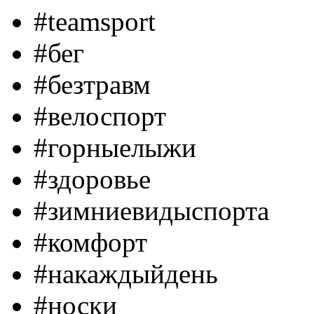
#teamsport
#бег
#безтравм
#велоспорт
#горныелыжи
#здоровье
#зимниевидыспорта
#комфорт
#накаждыйдень
#носки