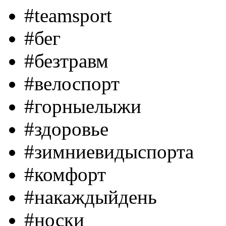
#teamsport
#бег
#безтравм
#велоспорт
#горныелыжи
#здоровье
#зимниевидыспорта
#комфорт
#накаждыйдень
#носки