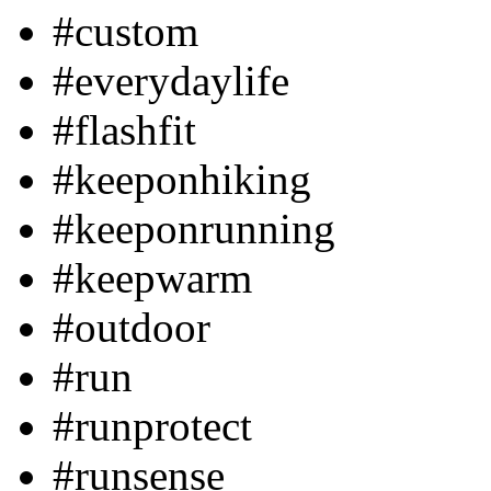
#custom
#everydaylife
#flashfit
#keeponhiking
#keeponrunning
#keepwarm
#outdoor
#run
#runprotect
#runsense